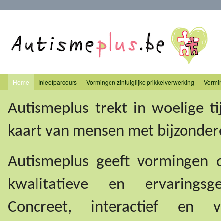
Autismeplus
Home
Inleefparcours
Vormingen zintuiglijke prikkelverwerking
Vormi
Main menu
Autismeplus trekt in woelige ti
kaart van mensen met bijzonder
Autismeplus geeft vormingen o
kwalitatieve en ervaringsge
Concreet, interactief en 